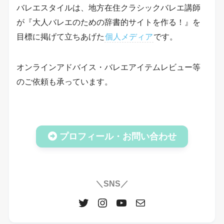
バレエスタイルは、地方在住クラシックバレエ講師
が『大人バレエのための辞書的サイトを作る！』を
目標に掲げて立ちあげた
個人メディア
です。
オンラインアドバイス・バレエアイテムレビュー等
のご依頼も承っています。
プロフィール・お問い合わせ
＼SNS／