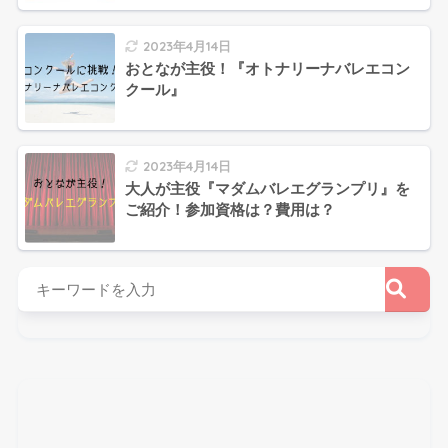
2023年4月14日
おとなが主役！『オトナリーナバレエコン
クール』
2023年4月14日
大人が主役『マダムバレエグランプリ』を
ご紹介！参加資格は？費用は？