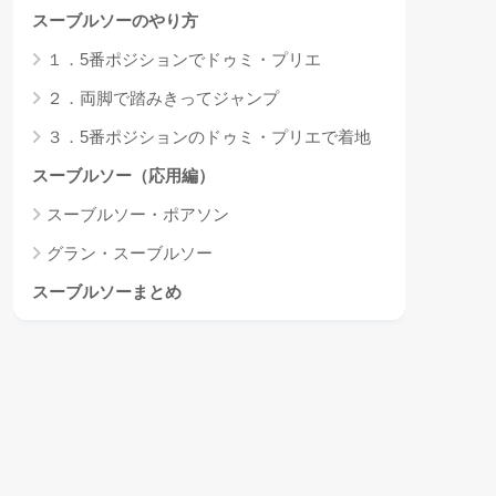
スーブルソーのやり方
１．5番ポジションでドゥミ・プリエ
２．両脚で踏みきってジャンプ
３．5番ポジションのドゥミ・プリエで着地
スーブルソー（応用編）
スーブルソー・ポアソン
グラン・スーブルソー
スーブルソーまとめ