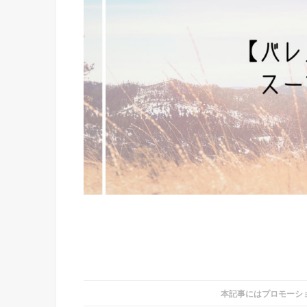
本記事にはプロモーシ