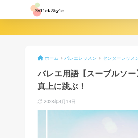
ホーム
バレエレッスン
センターレッス
バレエ用語【スーブルソー
真上に跳ぶ！
2023年4月14日