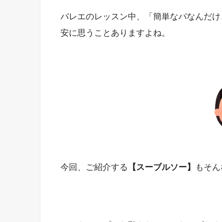
バレエのレッスン中、「簡単なパなんだけ
安に思うことありますよね。
今回、ご紹介する
【スーブルソー】
もそん