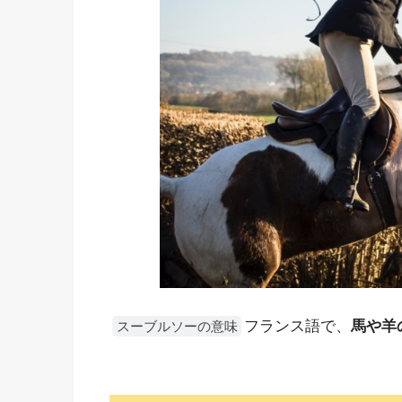
フランス語で、
馬や羊
スーブルソーの意味