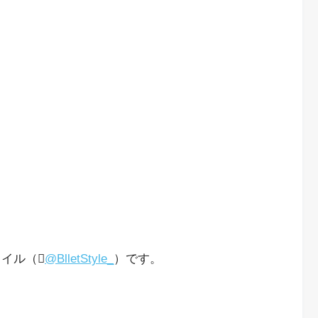
タイル（
@BlletStyle_
）です。