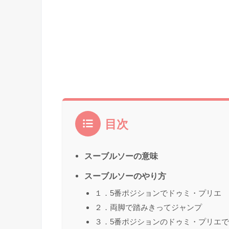
目次
スーブルソーの意味
スーブルソーのやり方
１．5番ポジションでドゥミ・プリエ
２．両脚で踏みきってジャンプ
３．5番ポジションのドゥミ・プリエ