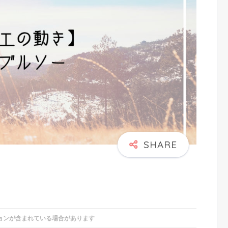
ョンが含まれている場合があります